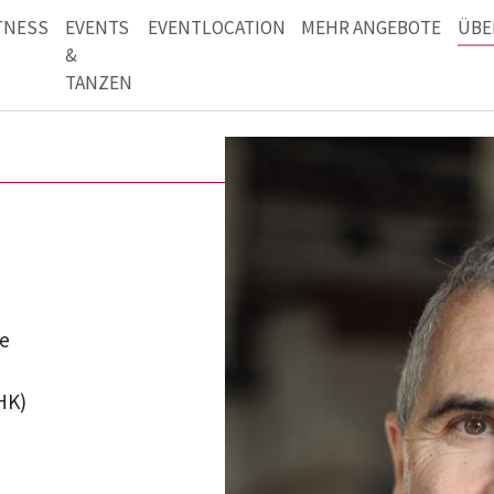
TNESS
EVENTS
EVENTLOCATION
MEHR ANGEBOTE
ÜBE
&
TANZEN
ie
HK)