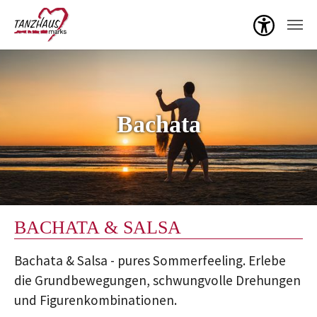
Menü ö
Zum Hauptinhalt springen
Bachata
BACHATA & SALSA
Bachata & Salsa - pures Sommerfeeling. Erlebe
die Grundbewegungen, schwungvolle Drehungen
und Figurenkombinationen.