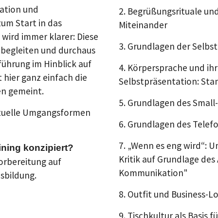
ation und
2. Begrüßungsrituale und
um Start in das
Miteinander
s wird immer klarer: Diese
3. Grundlagen der Selbs
 begleiten und durchaus
führung im Hinblick auf
4. Körpersprache und ihr
t hier ganz einfach die
Selbstpräsentation: Sta
en gemeint.
5. Grundlagen des Small
ktuelle Umgangsformen
6. Grundlagen des Telef
7. „Wenn es eng wird“:
ning konzipiert?
Kritik auf Grundlage des
orbereitung auf
Kommunikation"
sbildung.
8. Outfit und Business-L
9. Tischkultur als Basis 