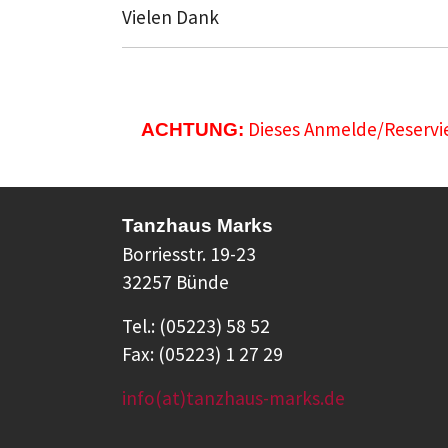
Vielen Dank
Dieses Anmelde/Reservie
ACHTUNG:
Tanzhaus Marks
Borriesstr. 19-23
32257 Bünde
Tel.: (05223) 58 52
Fax: (05223) 1 27 29
info(at)tanzhaus-marks.de