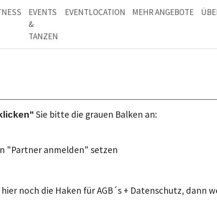
TNESS
EVENTS
EVENTLOCATION
MEHR ANGEBOTE
ÜBE
&
TANZEN
Sie bitte die grauen Balken an:
klicken"
en "Partner anmelden" setzen
ie hier noch die Haken für AGB´s + Datenschutz, dann w