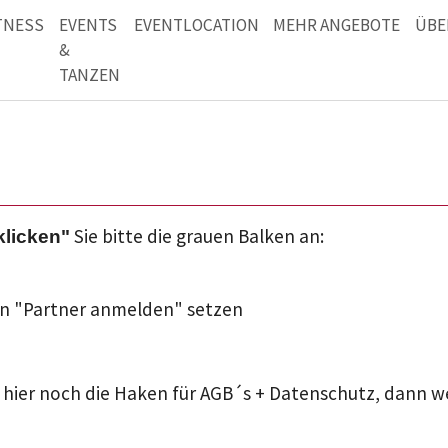
TNESS
EVENTS
EVENTLOCATION
MEHR ANGEBOTE
ÜBE
&
TANZEN
Sie bitte die grauen Balken an:
klicken"
en "Partner anmelden" setzen
ie hier noch die Haken für AGB´s + Datenschutz, dann w