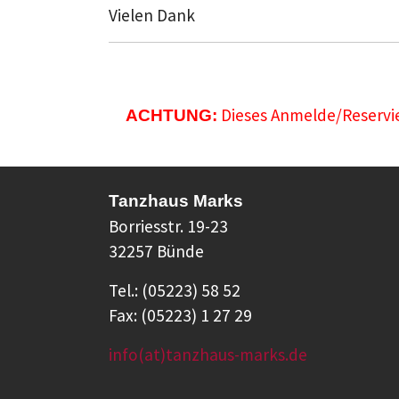
Vielen Dank
Dieses Anmelde/Reservie
ACHTUNG:
Tanzhaus Marks
Borriesstr. 19-23
32257 Bünde
Tel.: (05223) 58 52
Fax: (05223) 1 27 29
info(at)tanzhaus-marks.de