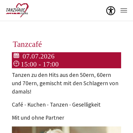
Menü ö
Zum Hauptinhalt springen
Tanzcafé
07.07.2026
15:00 - 17:00
Tanzen zu den Hits aus den 50ern, 60ern
und 70ern, gemischt mit den Schlagern von
damals!
Café - Kuchen - Tanzen - Geselligkeit
Mit und ohne Partner